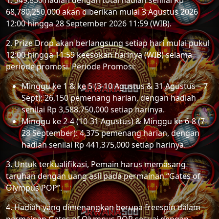
1. 549,850 hadiah dengan total hadiah senilai Rp
68,780,250,000 akan diberikan mulai 3 Agustus 2026
12:00 hingga 28 September 2026 11:59 (WIB).
2. Prize Drop akan berlangsung setiap hari mulai pukul
12:00 hingga 11:59 keesokan harinya (WIB) selama
periode promosi. Periode Promosi:
Minggu ke 1 & ke 5 (3-10 Agustus & 31 Agustus – 7
Sept): 26,150 pemenang harian, dengan hadiah
senilai Rp 3,588,750,000 setiap harinya.
Minggu ke 2-4 (10-31 Agustus) & Minggu ke 6-8 (7-
28 September): 4,375 pemenang harian, dengan
hadiah senilai Rp 441,375,000 setiap harinya.
3. Untuk terkualifikasi, Pemain harus memasang
taruhan dengan uang asli pada permainan “Gates of
Olympus POP”.
4. Hadiah yang dimenangkan berupa freespin dalam