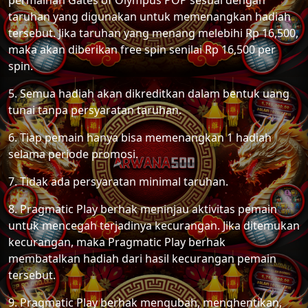
permainan Gates of Olympus POP sesuai dengan
taruhan yang digunakan untuk memenangkan hadiah
tersebut. Jika taruhan yang menang melebihi Rp 16,500,
maka akan diberikan free spin senilai Rp 16,500 per
spin.
5. Semua hadiah akan dikreditkan dalam bentuk uang
tunai tanpa persyaratan taruhan.
6. Tiap pemain hanya bisa memenangkan 1 hadiah
selama periode promosi.
7. Tidak ada persyaratan minimal taruhan.
8. Pragmatic Play berhak meninjau aktivitas pemain
untuk mencegah terjadinya kecurangan. Jika ditemukan
kecurangan, maka Pragmatic Play berhak
membatalkan hadiah dari hasil kecurangan pemain
tersebut.
9. Pragmatic Play berhak mengubah, menghentikan,